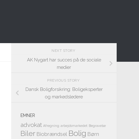
NEXT STORY
AK Nygart har succes på de sociale
medier
PREVIOUS STORY
Dansk Boligforsikring: Boligeksperter
og markedsledere
EMNER
advokat
Afregning
arbejdsmarkedet
Begravelse
Bolig
Biler
Biobrændsel
Børn