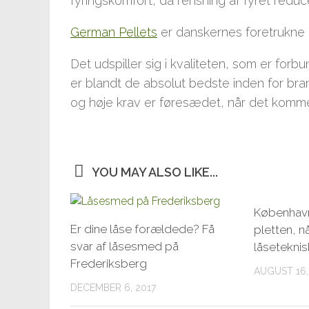
fyringskomfort, da rensning af fyret reduce
German Pellets
er danskernes foretrukne m
Det udspiller sig i kvaliteten, som er for
er blandt de absolut bedste inden for bran
og høje krav er føresædet, når det kommer 
YOU MAY ALSO LIKE...
Københav
Er dine låse forældede? Få
pletten, n
svar af låsesmed på
låsetekni
Frederiksberg
AUGUST 16,
DECEMBER 6, 2017