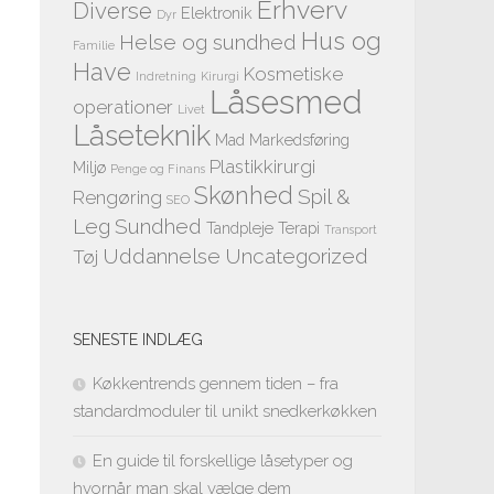
Erhverv
Diverse
Elektronik
Dyr
Hus og
Helse og sundhed
Familie
Have
Kosmetiske
Indretning
Kirurgi
Låsesmed
operationer
Livet
Låseteknik
Mad
Markedsføring
Plastikkirurgi
Miljø
Penge og Finans
Skønhed
Spil &
Rengøring
SEO
Leg
Sundhed
Tandpleje
Terapi
Transport
Uddannelse
Uncategorized
Tøj
SENESTE INDLÆG
Køkkentrends gennem tiden – fra
standardmoduler til unikt snedkerkøkken
En guide til forskellige låsetyper og
hvornår man skal vælge dem