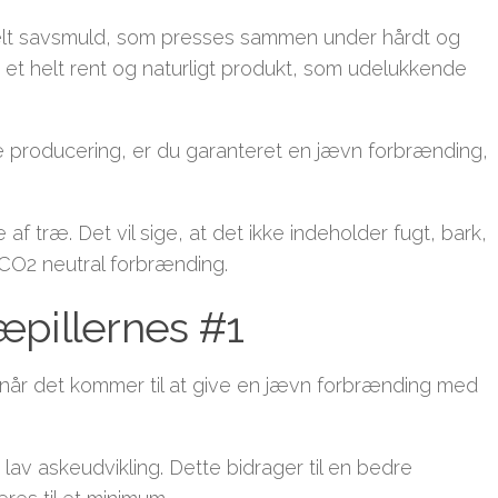
delt savsmuld, som presses sammen under hårdt og
om et helt rent og naturligt produkt, som udelukkende
 producering, er du garanteret en jævn forbrænding,
f træ. Det vil sige, at det ikke indeholder fugt, bark,
lt CO2 neutral forbrænding.
æpillernes #1
, når det kommer til at give en jævn forbrænding med
av askeudvikling. Dette bidrager til en bedre