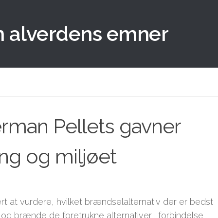
m alverdens emner
erman Pellets gavner
g og miljøet
ært at vurdere, hvilket brændselalternativ der er bedst
lie og brænde de foretrukne alternativer i forbindelse