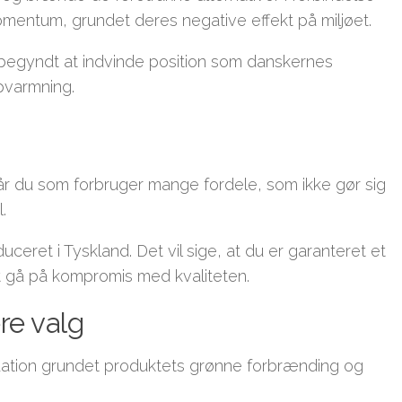
entum, grundet deres negative effekt på miljøet.
 begyndt at indvinde position som danskernes
opvarmning.
år du som forbruger mange fordele, som ikke gør sig
.
uceret i Tyskland. Det vil sige, at du er garanteret et
en at gå på kompromis med kvaliteten.
re valg
tuation grundet produktets grønne forbrænding og