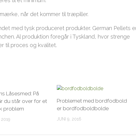
res til et minimum.
ærke, når det kommer til træpiller.
bundet med tysk produceret produkter. German Pellets e
chen. Al produktion foregår i Tyskland, hvor strenge
til proces og kvalitet.
ns Låsesmed: På
Problemet med bordfodbold
år du står over for et
er bordfodboldbolde
sk problem
JUNI 9, 2016
 2019