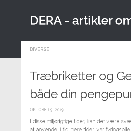
Skip to content
DERA - artikler o
DIVERSE
Træbriketter og G
både din pengepun
OKTOBER 9, 2019
I disse miljørigtige tider, kan det være sv
at anvende. I tidligere tider, var fyringso