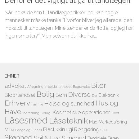
Derfor er det vigtigt at gå til tandlægen
Når indkaldelsen til tandlægen tikker ind, kan nogle
mennesker måske tænke “Hvorfor bliver jeg allerede igen
indkaldt til tandlægen. Mine tænder er da flotte, og jeg har
ingen smerter?”. Men selvom du ikke har...
EMNER
Biler
advokat
Afregning
arbejdsmarkedet
Begravelse
Bolig
Diverse
Biobrændsel
Børn
Elektronik
Dyr
Erhverv
Hus og
Helse og sundhed
Familie
Have
Kosmetiske operationer
Indretning
Kirurgi
Livet
Låsesmed
Låseteknik
Mad
Markedsføring
Plastikkirurgi
Rengøring
Miljø
Penge og Finans
SEO
Skønhed
Spil & Leg
Sundhed
Tandpleje
Terapi