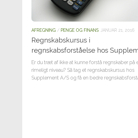
AFREGNING
/
PENGE OG FINANS
JANUAR 21, 2016
Regnskabskursus i
regnskabsforståelse hos Supple
Er du træt af ikke at kunne forstå regnskaber på 
rimeligt niveau? Så tag et regnskabskursus hos
Supplement A/S og få en bedre regnskabsforst