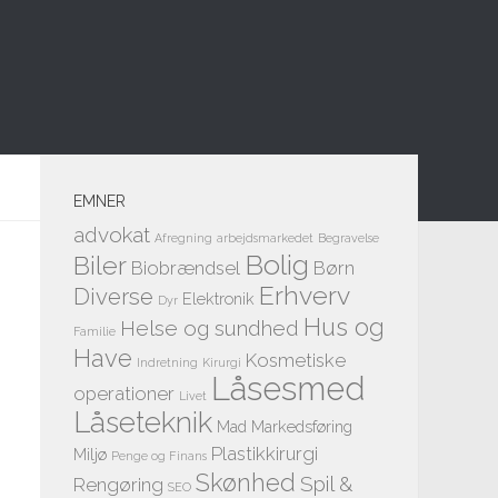
EMNER
advokat
Afregning
arbejdsmarkedet
Begravelse
Bolig
Biler
Biobrændsel
Børn
Erhverv
Diverse
Elektronik
Dyr
Hus og
Helse og sundhed
Familie
Have
Kosmetiske
Indretning
Kirurgi
Låsesmed
operationer
Livet
Låseteknik
Mad
Markedsføring
Plastikkirurgi
Miljø
Penge og Finans
Skønhed
Spil &
Rengøring
SEO