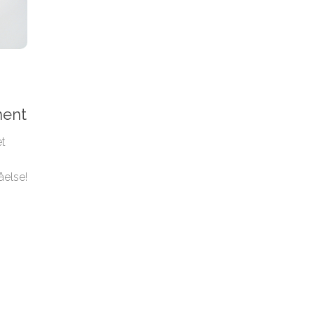
ment
et
åelse!