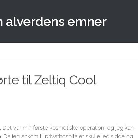
m alverdens emner
rte til Zeltiq Cool
d. Det var min første kosmetiske operation, og jeg kan
 Da jeg ankom til privathospitalet skulle jeg sidde og