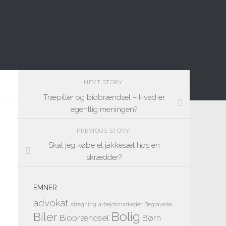
NEXT STORY
Træpiller og biobrændsel – Hvad er
egentlig meningen?
PREVIOUS STORY
Skal jeg købe et jakkesæt hos en
skrædder?
EMNER
advokat
Afregning
arbejdsmarkedet
Begravelse
Bolig
Biler
Biobrændsel
Børn