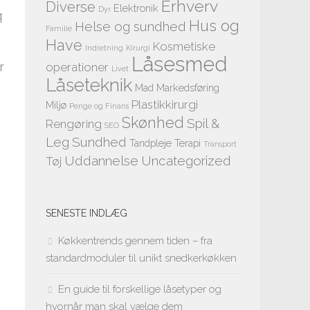
Erhverv
Diverse
Elektronik
Dyr
q
Hus og
Helse og sundhed
Familie
Have
Kosmetiske
Indretning
Kirurgi
Låsesmed
r
operationer
Livet
Låseteknik
Mad
Markedsføring
Plastikkirurgi
Miljø
Penge og Finans
Skønhed
Spil &
Rengøring
SEO
Leg
Sundhed
Tandpleje
Terapi
Transport
Uddannelse
Uncategorized
Tøj
SENESTE INDLÆG
e
Køkkentrends gennem tiden – fra
standardmoduler til unikt snedkerkøkken
En guide til forskellige låsetyper og
hvornår man skal vælge dem