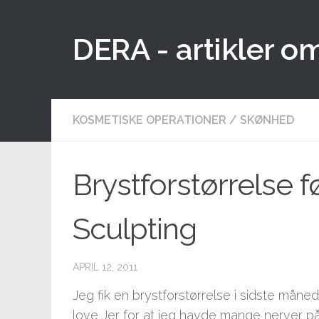
Skip to content
DERA - artikler o
KOSMETISKE OPERATIONER
/
SKØNHED
Brystforstørrelse fø
Sculpting
APRIL 12, 2011
Jeg fik en brystforstørrelse i sidste måne
love Jer for at jeg havde mange nerver på.