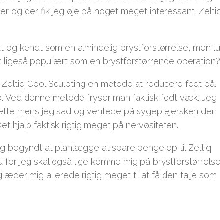
r og der fik jeg øje på noget meget interessant; Zelti
dt og kendt som en almindelig brystforstørrelse, men lu
t ligeså populært som en brystforstørrende operation?
er Zeltiq Cool Sculpting en metode at reducere fedt på.
eb. Ved denne metode fryser man faktisk fedt væk. Jeg
ette mens jeg sad og ventede på sygeplejersken den
et hjalp faktisk rigtig meget på nervøsiteten.
g begyndt at planlægge at spare penge op til Zeltiq
u for jeg skal også lige komme mig på brystforstørrels
læder mig allerede rigtig meget til at få den talje som