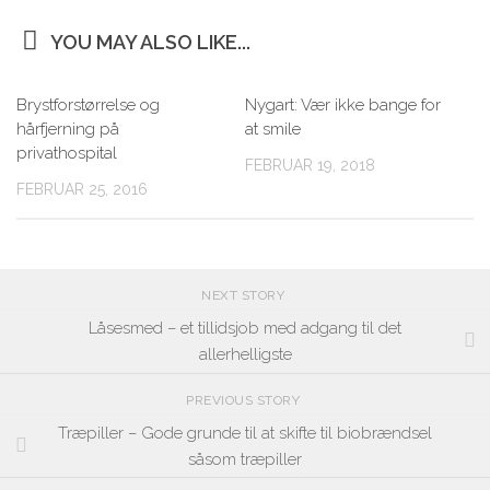
YOU MAY ALSO LIKE...
Brystforstørrelse og
Nygart: Vær ikke bange for
hårfjerning på
at smile
privathospital
FEBRUAR 19, 2018
FEBRUAR 25, 2016
NEXT STORY
Låsesmed – et tillidsjob med adgang til det
allerhelligste
PREVIOUS STORY
Træpiller – Gode grunde til at skifte til biobrændsel
såsom træpiller