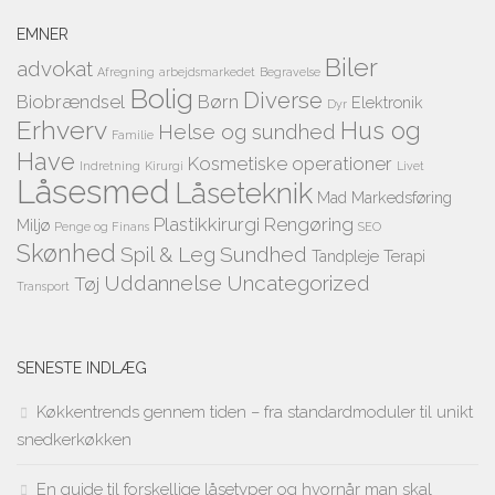
EMNER
Biler
advokat
Afregning
arbejdsmarkedet
Begravelse
Bolig
Diverse
Biobrændsel
Børn
Elektronik
Dyr
Erhverv
Hus og
Helse og sundhed
Familie
Have
Kosmetiske operationer
Indretning
Kirurgi
Livet
Låsesmed
Låseteknik
Mad
Markedsføring
Plastikkirurgi
Rengøring
Miljø
Penge og Finans
SEO
Skønhed
Spil & Leg
Sundhed
Tandpleje
Terapi
Uddannelse
Uncategorized
Tøj
Transport
SENESTE INDLÆG
Køkkentrends gennem tiden – fra standardmoduler til unikt
snedkerkøkken
En guide til forskellige låsetyper og hvornår man skal