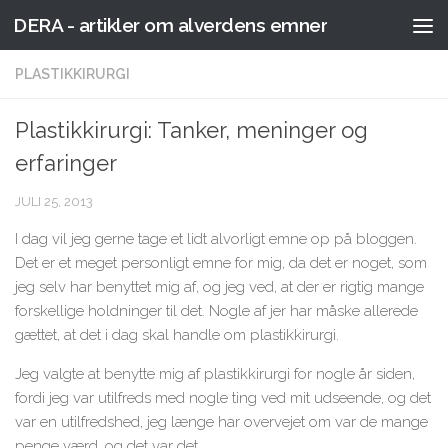
DERA - artikler om alverdens emner
Skip to content
PLASTIKKIRURGI
Plastikkirurgi: Tanker, meninger og
erfaringer
JULI 25, 2013
I dag vil jeg gerne tage et lidt alvorligt emne op på bloggen.
Det er et meget personligt emne for mig, da det er noget, som
jeg selv har benyttet mig af, og jeg ved, at der er rigtig mange
forskellige holdninger til det. Nogle af jer har måske allerede
gættet, at det i dag skal handle om plastikkirurgi.
Jeg valgte at benytte mig af plastikkirurgi for nogle år siden,
fordi jeg var utilfreds med nogle ting ved mit udseende, og det
var en utilfredshed, jeg længe har overvejet om var de mange
penge værd, og det var det.