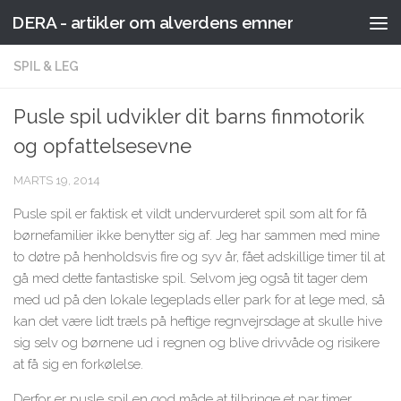
DERA - artikler om alverdens emner
Skip to content
SPIL & LEG
Pusle spil udvikler dit barns finmotorik
og opfattelsesevne
MARTS 19, 2014
Pusle spil er faktisk et vildt undervurderet spil som alt for få
børnefamilier ikke benytter sig af. Jeg har sammen med mine
to døtre på henholdsvis fire og syv år, fået adskillige timer til at
gå med dette fantastiske spil. Selvom jeg også tit tager dem
med ud på den lokale legeplads eller park for at lege med, så
kan det være lidt træls på heftige regnvejrsdage at skulle hive
sig selv og børnene ud i regnen og blive drivvåde og risikere
at få sig en forkølelse.
Derfor er pusle spil en god måde at tilbringe et par timer