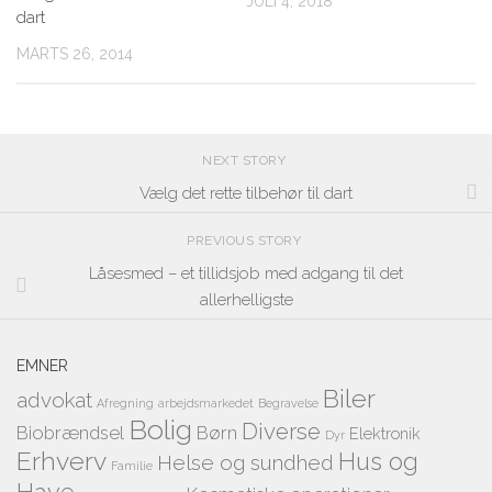
JULI 4, 2018
dart
MARTS 26, 2014
NEXT STORY
Vælg det rette tilbehør til dart
PREVIOUS STORY
Låsesmed – et tillidsjob med adgang til det
allerhelligste
EMNER
Biler
advokat
Afregning
arbejdsmarkedet
Begravelse
Bolig
Diverse
Biobrændsel
Børn
Elektronik
Dyr
Erhverv
Hus og
Helse og sundhed
Familie
Have