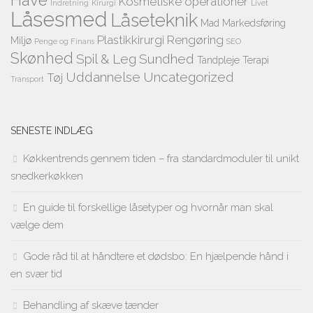
Kosmetiske operationer
Indretning
Kirurgi
Livet
Låsesmed
Låseteknik
Mad
Markedsføring
Plastikkirurgi
Rengøring
Miljø
Penge og Finans
SEO
Skønhed
Spil & Leg
Sundhed
Tandpleje
Terapi
Uddannelse
Uncategorized
Tøj
Transport
SENESTE INDLÆG
Køkkentrends gennem tiden – fra standardmoduler til unikt
snedkerkøkken
En guide til forskellige låsetyper og hvornår man skal
vælge dem
Gode råd til at håndtere et dødsbo: En hjælpende hånd i
en svær tid
Behandling af skæve tænder